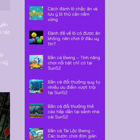
Cách đánh lô chắc ăn và
lưu ý lô thủ cần nắm
vững
yến.
i tất
Đánh đề về lô có được ăn
không, nên chơi ở đâu uy
tín?
ấp
Bắn cá Bwing – Tính năng
c kỹ
chơi nổi bật chỉ có tại
Sun52
Bắn cá đổi thưởng quy tụ
nhiều ưu điểm vượt trội
tại Sun52
Bắn cá đổi thưởng thẻ
cào hấp dẫn tại sảnh nhà
cái Sun52
Bắn cá Tài Lộc Bwing –
Các bước chơi đơn giản