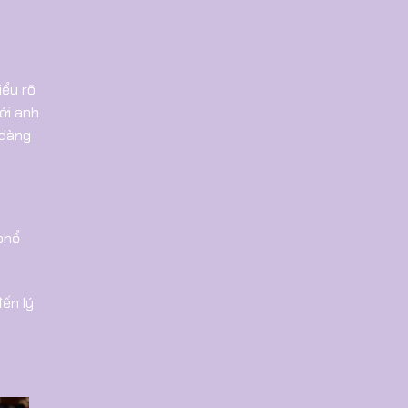
iểu rõ
ới anh
 dàng
phổ
ến lý