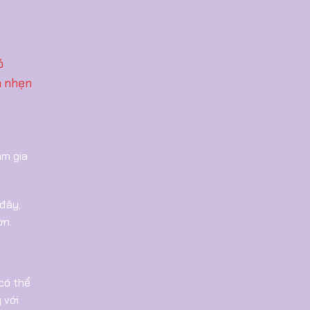
ó
h nhẹn
am gia
 đây,
ơn.
có thể
 với