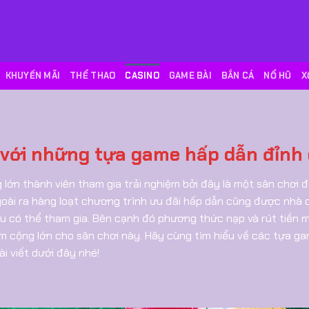
KHUYẾN MÃI
THỂ THAO
CASINO
GAME BÀI
BẮN CÁ
NỔ HŨ
X
với những tựa game hấp dẫn đỉnh
 lớn thành viên tham gia trải nghiệm bởi đây là một sân chơi 
oài ra hàng loạt chương trình ưu đãi hấp dẫn cũng được nhà c
ều có thể tham gia. Bên cạnh đó phương thức nạp và rút tiền 
 cộng lớn cho sân chơi này. Hãy cùng tìm hiểu về các tựa ga
i viết dưới đây nhé!