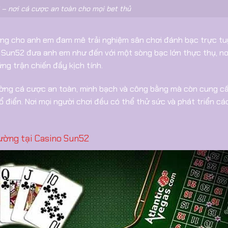
 – nơi cá cược an toàn cho mọi bet thủ
ởng cho anh em đam mê trải nghiệm sân chơi đánh bạc trực tu
i Sun52 đưa anh em như đến với một sòng bạc lớn thực thụ, nơ
ng trận chiến đầy kịch tính.
ờng cá cược an toàn, minh bạch và công bằng mà còn cung c
 điển. Nơi mọi người chơi đều có thể thử sức và phát triển cá
ường tại Casino Sun52