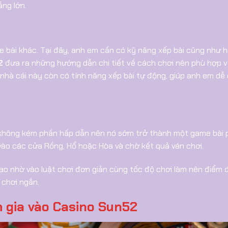
ng lớn.
 bài khác. Tại đây, anh em cần có kỹ năng xếp bài cũng như h
2
đưa ra những hướng dẫn chi tiết về cách chơi nên phù hợp v
ại nhà cái này còn có tính năng xếp bài tự động, giúp anh em dễ
 không kém phần hấp dẫn nên nó sớm trở thành một game bài 
 vào các cửa Rồng, Hổ hoặc Hòa và chờ kết quả ván chơi.
o nhờ vào luật chơi đơn giản cùng tốc độ chơi làm nên điểm đ
 chơi ngắn.
 gia vào Casino Sun52