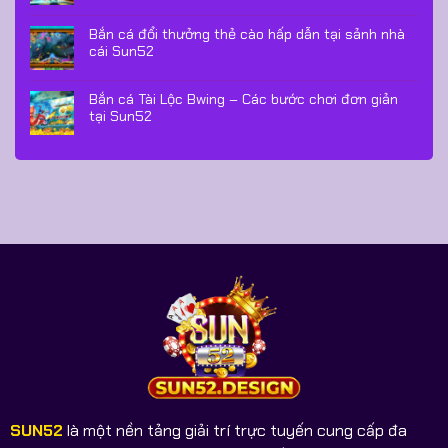
Bắn cá đổi thưởng thẻ cào hấp dẫn tại sảnh nhà
cái Sun52
Bắn cá Tài Lộc Bwing – Các bước chơi đơn giản
tại Sun52
SUN52
là một nền tảng giải trí trực tuyến cung cấp đa