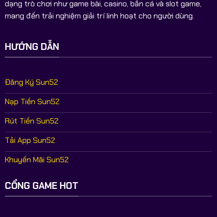
dạng trò chơi như game bài, casino, bắn cá và slot game,
mang đến trải nghiệm giải trí linh hoạt cho người dùng.
HƯỚNG DẪN
Đăng Ký Sun52
Nạp Tiền Sun52
Rút Tiền Sun52
Tải App Sun52
Khuyến Mãi Sun52
CỔNG GAME HOT