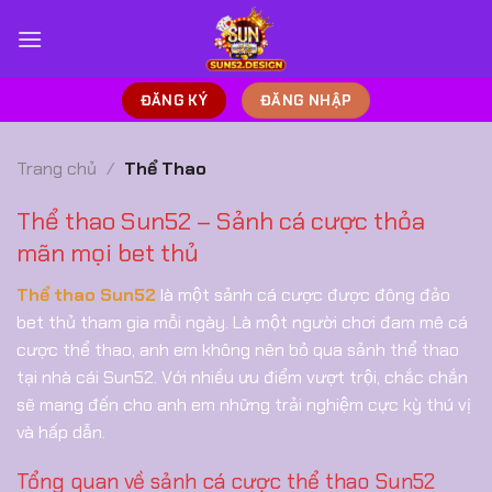
Chuyển
đến
nội
dung
ĐĂNG KÝ
ĐĂNG NHẬP
Trang chủ
/
Thể Thao
Thể thao Sun52 – Sảnh cá cược thỏa
mãn mọi bet thủ
Thể thao Sun52
là một sảnh cá cược được đông đảo
bet thủ tham gia mỗi ngày. Là một người chơi đam mê cá
cược thể thao, anh em không nên bỏ qua sảnh thể thao
tại nhà cái Sun52. Với nhiều ưu điểm vượt trội, chắc chắn
sẽ mang đến cho anh em những trải nghiệm cực kỳ thú vị
và hấp dẫn.
Tổng quan về sảnh cá cược thể thao Sun52