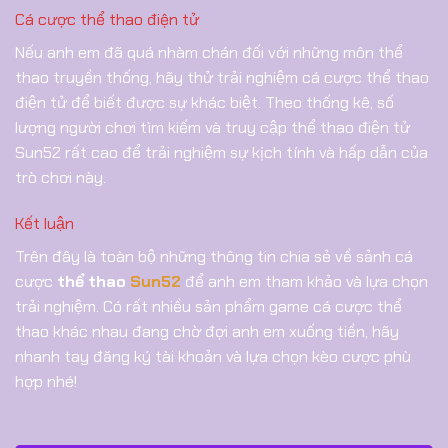
Cá cược thể thao điện tử
Nếu anh em đã quá nhàm chán đối với những môn thể
thao truyền thống, hãy thử trải nghiệm cá cược thể thao
điện tử để biết được sự khác biệt. Theo thống kê, số
lượng người chơi tìm kiếm và truy cập thể thao điện tử
Sun52 rất cao để trải nghiệm sự kịch tính và hấp dẫn của
trò chơi này.
Kết luận
Trên đây là toàn bộ những thông tin chia sẻ về sảnh cá
cược
thể thao
Sun52
để anh em tham khảo và lựa chọn
trải nghiệm. Có rất nhiều sản phẩm game cá cược thể
thao khác nhau đang chờ đợi anh em xuống tiền, hãy
nhanh tay đăng ký tài khoản và lựa chọn kèo cược phù
hợp nhé!