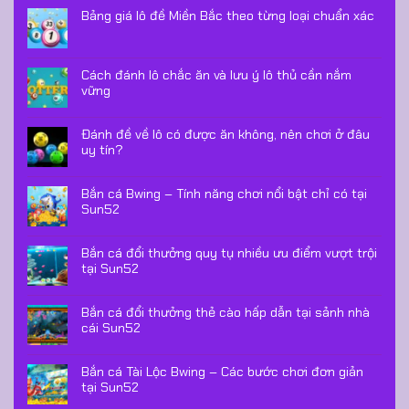
Bảng giá lô đề Miền Bắc theo từng loại chuẩn xác
Cách đánh lô chắc ăn và lưu ý lô thủ cần nắm
vững
Đánh đề về lô có được ăn không, nên chơi ở đâu
uy tín?
Bắn cá Bwing – Tính năng chơi nổi bật chỉ có tại
Sun52
Bắn cá đổi thưởng quy tụ nhiều ưu điểm vượt trội
tại Sun52
Bắn cá đổi thưởng thẻ cào hấp dẫn tại sảnh nhà
cái Sun52
Bắn cá Tài Lộc Bwing – Các bước chơi đơn giản
tại Sun52