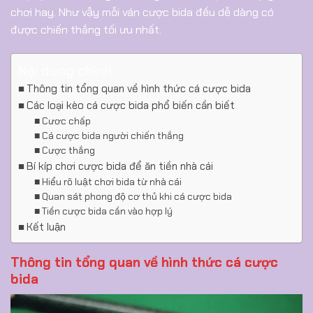
chơi hay. Như vậy mỗi ván cược bida đều dễ dàng có
được chiến thắng tối ưu nhất.
Nội dung chính
Thông tin tổng quan về hình thức cá cược bida
Các loại kèo cá cược bida phổ biến cần biết
Cươc chấp
Cá cược bida người chiến thắng
Cược thắng
Bí kíp chơi cược bida để ăn tiền nhà cái
Hiểu rõ luật chơi bida từ nhà cái
Quan sát phong độ cơ thủ khi cá cược bida
Tiền cược bida cần vào hợp lý
Kết luận
Thông tin tổng quan về hình thức cá cược
bida