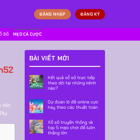
ĐĂNG NHẬP
ĐĂNG KÝ
Ổ SỐ
MẸO CÁ CƯỢC
BÀI VIẾT MỚI
un52
Kết quả xổ số trực tiếp
theo dõi tại những kênh
nào?
Dự đoán lô đề online cực
p dẫn
hay theo các thuật toán
đây.
Xổ số truyền thống và
top 5 mẹo chơi để luôn
thắng lớn