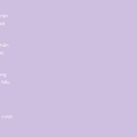
rận,
 sẽ
chắn
ợc
ông
. Nếu
o cược