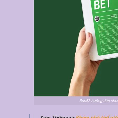
Sun52 hướng dẫn chơi
Xem Thêm>>>
Khám phá thế giớ