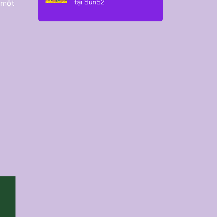
tại Sun52
ó một