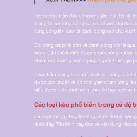
Trong một trận đấu bóng chuyền, hai đội sẽ tha
trọng tài sẽ tung đồng xu lên để biết đội nào 
tung bóng lên cao và đánh bóng sao cho vượt 
Đội bóng kia phải đón và đánh bóng trở lại qua
bóng. Cầu thủ không được chạm bóng hai lần li
chạm vào đường biên ngang, người tham gia phả
Thời điểm trọng tài phát còi là lúc bóng mới b
được dứt khoát và có thời gian chạm bóng lâu
hiểu được luật chơi bóng chuyền bạn mới tự t
Các loại kèo phổ biến trong cá độ
Cá cược bóng chuyền cũng có nhiều loại kèo 
dưới đây. Tân binh hãy đọc và vận dụng vào cá