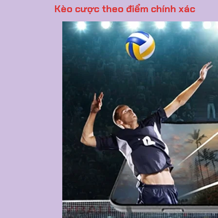
Kèo cược theo điểm chính xác