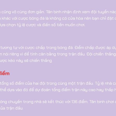
cũng vô cùng đơn giản. Tân binh nhận định xem đội tuyển nà
 khác với cược bóng đá là không có cửa hòa nên bạn chỉ đặt
lựa chọn tỷ lệ cược và điền số tiền muốn chơi.
 tương tự với cược chấp trong bóng đá. Điểm chấp được áp d
nói riêng vì để tính cân bằng trong trận đấu. Đội chiến thắng
cược kèo này sẽ chiến thắng.
điểm
 tổng số điểm của hai đội trong cùng một trận đấu. Tỷ lệ nhà c
thể dựa vào đó để dự đoán tổng điểm trận này cao hay thấp 
ng chuyền trong nhà sẽ kết thúc với 136 điểm. Tân binh chơi 
ủa trận đấu.