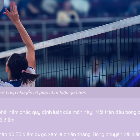
ơi bóng chuyền sẽ giúp chơi hiệu quả hơn
hải nắm chắc quy định luật của môn này. Mỗi trận đấu bóng
ố điểm.
 nào đủ 25 điểm được xem là chiến thắng. Bóng chuyền bãi biể