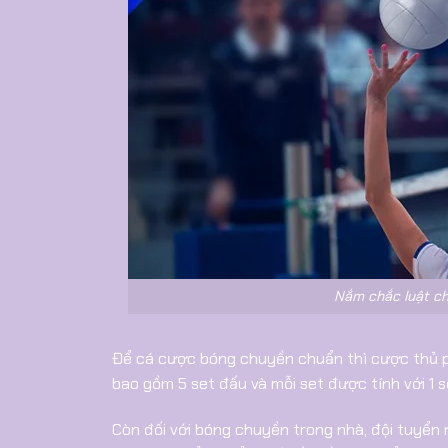
Nắm chắc luật ch
Để cá cược bóng chuyền chuẩn thì cược thủ p
bao gồm 5 set đấu và mỗi set được tính với 1 s
Còn đối với bóng chuyền trong nhà, đội tuyển