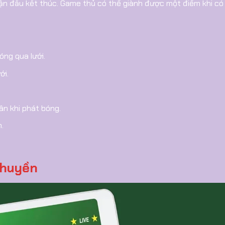
trận đấu kết thúc. Game thủ có thể giành được một điểm khi c
óng qua lưới.
ới.
n khi phát bóng.
.
 chuyền