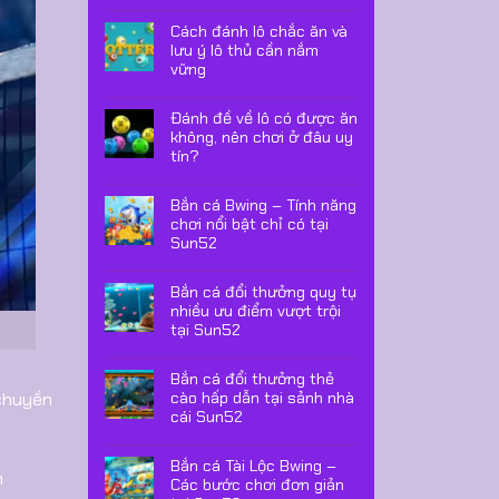
Cách đánh lô chắc ăn và
lưu ý lô thủ cần nắm
vững
Đánh đề về lô có được ăn
không, nên chơi ở đâu uy
tín?
Bắn cá Bwing – Tính năng
chơi nổi bật chỉ có tại
Sun52
Bắn cá đổi thưởng quy tụ
nhiều ưu điểm vượt trội
tại Sun52
Bắn cá đổi thưởng thẻ
cào hấp dẫn tại sảnh nhà
 chuyền
cái Sun52
Bắn cá Tài Lộc Bwing –
n
Các bước chơi đơn giản